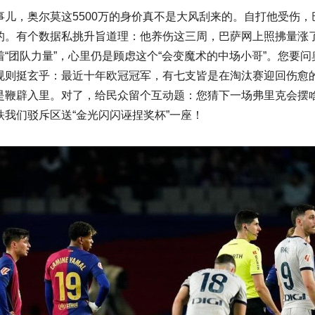
事儿，奥尔莫这5500万的身价真不是大风刮来的。自打他受伤
的。有个数据私挑升旨道理：他养伤这三周，巴萨网上照拂量涨了
着“团队力量”，心里仍是顾虑这个“会变魔术的中场小哥”。您要
规则挺玄乎：最近十年欧冠冠军，有七支皆是在淘汰赛迎回伤愈
鞭辟入里。对了，给民众留个互动题：您猜下一场弗里克会摆啥阵型
铁我们驳斥区送“金光闪闪诬捏奖杯”一座！