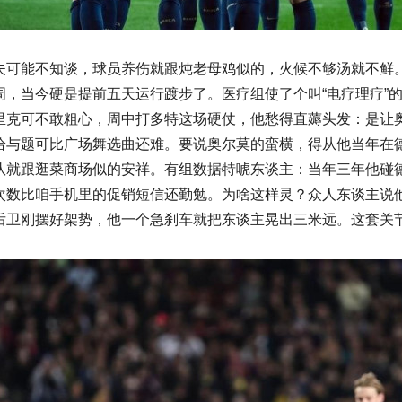
夫可能不知谈，球员养伤就跟炖老母鸡似的，火候不够汤就不鲜
周，当今硬是提前五天运行踱步了。医疗组使了个叫“电疗理疗”
里克可不敢粗心，周中打多特这场硬仗，他愁得直薅头发：是让
给与题可比广场舞选曲还难。要说奥尔莫的蛮横，得从他当年在
队就跟逛菜商场似的安祥。有组数据特唬东谈主：当年三年他碰
次数比咱手机里的促销短信还勤勉。为啥这样灵？众人东谈主说他
后卫刚摆好架势，他一个急刹车就把东谈主晃出三米远。这套关