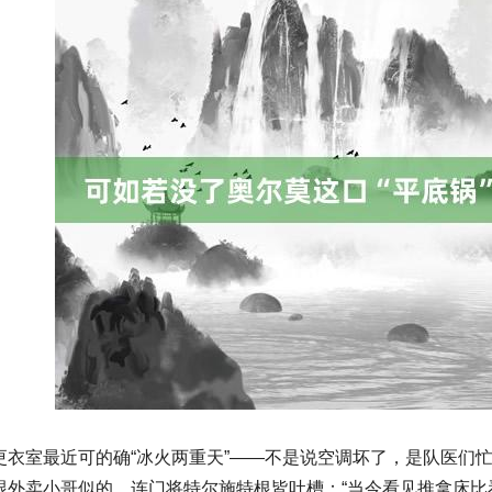
更衣室最近可的确“冰火两重天”——不是说空调坏了，是队医们
跟外卖小哥似的，连门将特尔施特根皆吐槽：“当今看见推拿床比