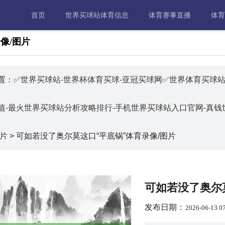
首页
世界买球站体育信息
体育赛事直播
体育
像/图片
置：
✅世界买球站-世界杯体育买球-亚冠买球网✅世界体育买球站-
值-最火世界买球站分析攻略排行-手机世界买球站入口官网-真钱
图片
> 可如若没了奥尔莫这口“平底锅”体育录像/图片
可如若没了奥尔
发布日期：
2026-06-13 0