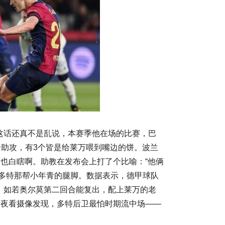
这话还真不是乱说，本赛季他在场的比赛，巴
个助攻，有3个皆是给莱万喂到嘴边的饼。波兰
艺也白瞎啊。助教在发布会上打了个比喻：“他俩
多特那帮小年青的腿脚。数据表示，德甲球队
，如若奥尔莫第二回合能复出，配上莱万的老
熬夜看摄像发现，多特后卫最怕时期流中场——