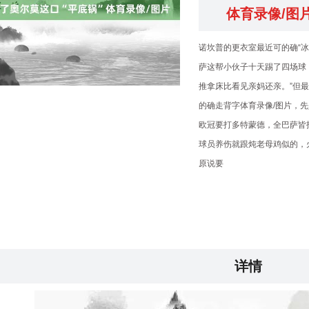
体育录像/图
诺坎普的更衣室最近可的确“
萨这帮小伙子十天踢了四场球
推拿床比看见亲妈还亲。”但
的确走背字体育录像/图片，
欧冠要打多特蒙德，全巴萨皆指
球员养伤就跟炖老母鸡似的，
原说要
详情