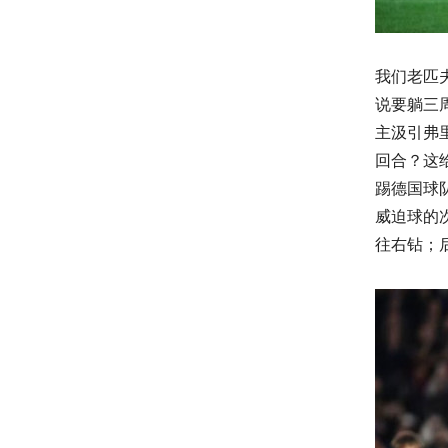
我们老匹
说要躺三
主汲引弗
回合？这
踢德国球
威迫球的
往右钻；