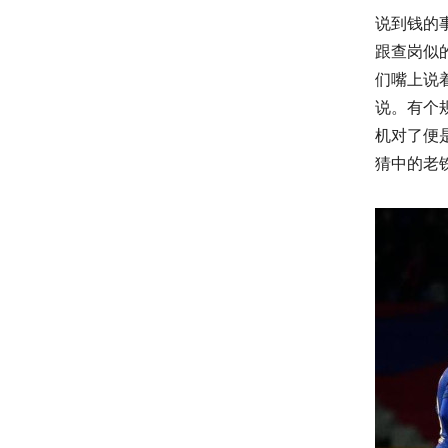
说到钱的
跟查岗似
们嘴上说
说。有个
机对了便是
猜中的老