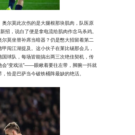
。奥尔莫此次伤的是大腿根那块肌肉，队医原
的新招，说白了便是拿电流给肌肉作念马杀鸡。
奥尔莫坐替补席当暗器？仍是憋大招留着第二
德甲闯江湖提及。这小伙子在莱比锡那会儿，
德国球队，每场皆能搞出两三次绝佳契机，传
会“变戏法”——眼瞅着要往左带，脚腕一抖就
节，恰是巴萨当今破铁桶阵最缺的绝活。